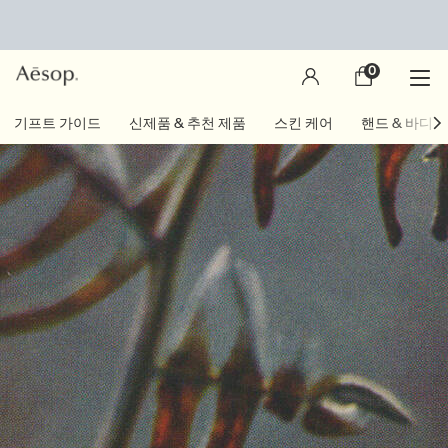
0
장
0 제품
바
구
main content
기프트 가이드
신제품 & 추천 제품
스킨 케어
핸드 & 바디
니