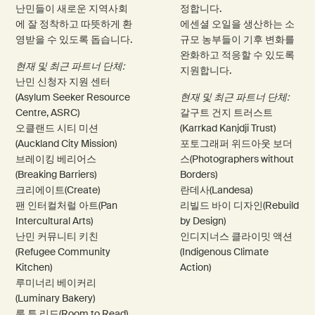
난민들이 새로운 지역사회
정합니다.
에 잘 정착하고 따뜻하게 환
에센셜 오일을 생산하는 소
영받을 수 있도록 돕습니다.
규모 농부들이 기후 변화를
완화하고 적응할 수 있도록
현재 및 최근 파트너 단체:
지원합니다.
난민 신청자 지원 센터
(Asylum Seeker Resource
현재 및 최근 파트너 단체:
Centre, ASRC)
갈구트 건지 트러스트
오클랜드 시티 미션
(Karrkad Kanjdji Trust)
(Auckland City Mission)
포토그래퍼 위드아웃 보더
브레이킹 베리어스
스(Photographers without
(Breaking Barriers)
Borders)
크리에이트(Create)
란데사(Landesa)
팬 인터컬처럴 아트(Pan
리빌드 바이 디자인(Rebuild
Intercultural Arts)
by Design)
난민 커뮤니티 키친
인디지너스 클라이밋 액션
(Refugee Community
(Indigenous Climate
Kitchen)
Action)
루미너리 베이커리
(Luminary Bakery)
룸 투 리드(Room to Read)