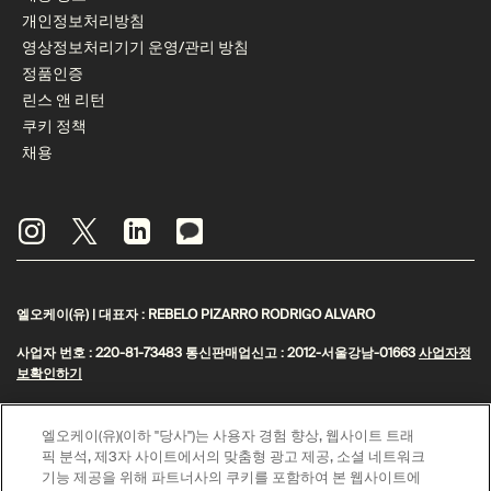
개인정보처리방침
영상정보처리기기 운영/관리 방침
정품인증
린스 앤 리턴
쿠키 정책
채용
엘오케이(유) | 대표자 : REBELO PIZARRO RODRIGO ALVARO
사업자 번호 : 220-81-73483 통신판매업신고 : 2012-서울강남-01663
사업자정
보확인하기
주소 : 서울특별시 강남구 영동대로 517 아셈타워 31층 | 대표전화 : 1800-1987
엘오케이(유)(이하 "당사")는 사용자 경험 향상, 웹사이트 트래
© Aesop
픽 분석, 제3자 사이트에서의 맞춤형 광고 제공, 소셜 네트워크
기능 제공을 위해 파트너사의 쿠키를 포함하여 본 웹사이트에
제이피모간 체이스은행 구매안전 서비스(채무지급보증)