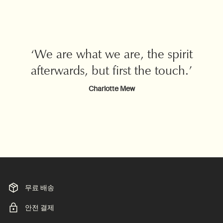
‘We are what we are, the spirit
afterwards, but first the touch.’
Charlotte Mew
무료 배송
안전 결제