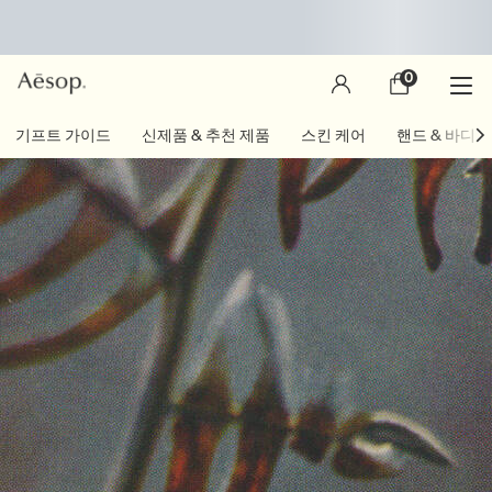
0
장
0 제품
바
구
main content
기프트 가이드
신제품 & 추천 제품
스킨 케어
핸드 & 바디
니