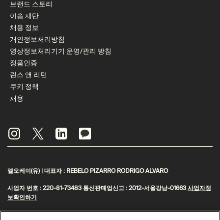
브랜드 스토리
이솝 재단
채용 정보
개인정보처리방침
영상정보처리기기 운영/관리 방침
정품인증
린스 앤 리턴
쿠키 정책
채용
엘오케이(유) | 대표자 : REBELO PIZARRO RODRIGO ALVARO
사업자 번호 : 220-81-73483 통신판매업신고 : 2012-서울강남-01663
사업자정
보확인하기
주소 : 서울특별시 강남구 영동대로 517 아셈타워 31층 | 대표전화 : 1800-1987