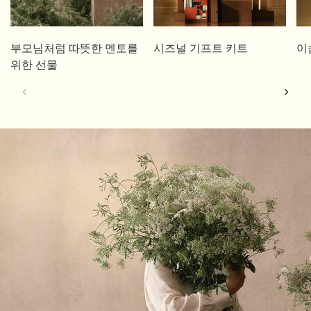
부모님처럼 따뜻한 멘토를
시즈널 기프트 키트
이
위한 선물