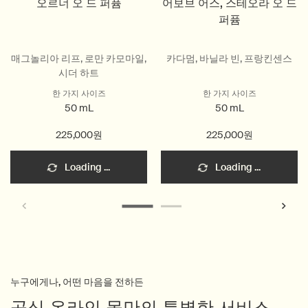
오르너 오 드 퍼퓸
어보브 어스, 스테오라 오 드
퍼퓸
매그놀리아 리프, 로만 카모마일,
카다멈, 바닐라 빈, 프랑킨센스
시더 하트
한 가지 사이즈
한 가지 사이즈
50 mL
50 mL
225,000원
225,000원
Loading ...
Loading ...
누구에게나, 어떤 마음을 전하든
공식 온라인 몰만의 특별한 서비스