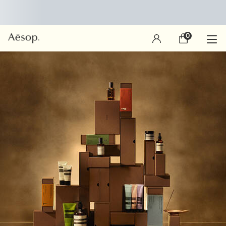
0
장
0 제품
바
구
main content
니