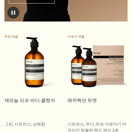
추천 제품
아로마 제품
제라늄 리프 바디 클렌저
레저렉션 듀엣
그린, 시트러스, 상쾌함
시트러스, 우디, 허브 아로마가 어
우러진 탁월한 핸드 케어 2종