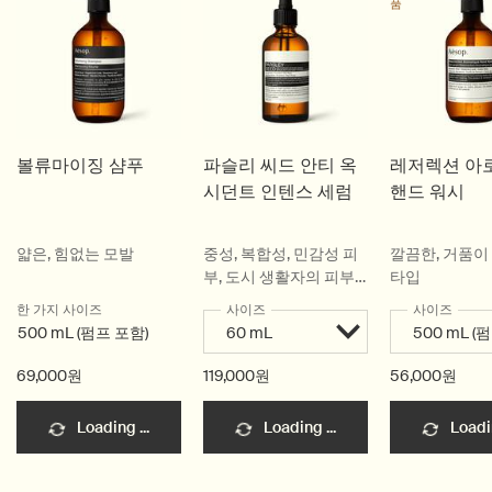
품
볼류마이징 샴푸
파슬리 씨드 안티 옥
레저렉션 아
시던트 인텐스 세럼
핸드 워시
얇은, 힘없는 모발
중성, 복합성, 민감성 피
깔끔한, 거품이 
부, 도시 생활자의 피부,
타입
덥고 습한 날씨의 피부에
한 가지 사이즈
사이즈
사이즈
이상적
500 mL (펌프 포함)
69,000원
119,000원
56,000원
Loading ...
Loading ...
Loadin