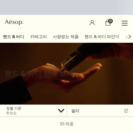
0
장
0 제품
바
구
main content
핸드 & 바디
카테고리
사랑받는 제품
핸드 & 바디 파인더
상반
니
핸드 & 바디 전체 보기
정렬 기준
필터
Filter menu
33 제품