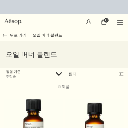
0
장
0 제품
바
구
main content
뒤로 가기
오일 버너 블렌드
니
오일 버너 블렌드
정렬 기준
필터
Filter menu
5 제품