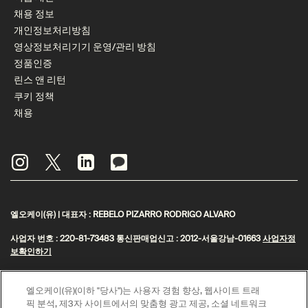
채용 정보
개인정보처리방침
영상정보처리기기 운영/관리 방침
정품인증
린스 앤 리턴
쿠키 정책
채용
엘오케이(유) | 대표자 : REBELO PIZARRO RODRIGO ALVARO
사업자 번호 : 220-81-73483 통신판매업신고 : 2012-서울강남-01663
사업자정
보확인하기
주소 : 서울특별시 강남구 영동대로 517 아셈타워 31층 | 대표전화 : 1800-1987
엘오케이(유)(이하 "당사")는 사용자 경험 향상, 웹사이트 트래
© Aesop
픽 분석, 제3자 사이트에서의 맞춤형 광고 제공, 소셜 네트워크