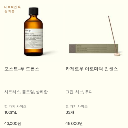
대표적인 욕
실 제품
포스트-푸 드롭스
카게로우 아로마틱 인센스
시트러스, 플로럴, 상쾌한
그린, 허브, 우디
한 가지 사이즈
한 가지 사이즈
100mL
33개
43,000원
48,000원