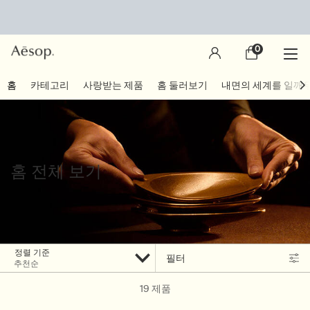
0
장
0 제품
바
구
main content
홈
카테고리
사랑받는 제품
홈 둘러보기
내면의 세계를 일깨
니
홈 전체 보기
정렬 기준
필터
Filter menu
19 제품