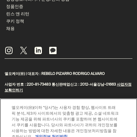
정품인증
린스 앤 리턴
쿠키 정책
채용
엘오케이(유) | 대표자 : REBELO PIZARRO RODRIGO ALVARO
사업자 번호 : 220-81-73483 통신판매업신고 : 2012-서울강남-01663
사업자정
보확인하기
주소 : 서울특별시 강남구 영동대로 517 아셈타워 31층 | 대표전화 : 1800-1987
엘오케이(유)(이하 "당사")는 사용자 경험 향상, 웹사이트 트래
© Aesop
픽 분석, 제3자 사이트에서의 맞춤형 광고 제공, 소셜 네트워크
기능 제공을 위해 파트너사의 쿠키를 포함하여 본 웹사이트에
제이피모간 체이스은행 구매안전 서비스(채무지급보증)
서 쿠키를 사용합니다. 당사와 파트너사가 귀하의 개인정보를
고객님은 안전거래를 위해 현금 결제한 금액에 대해 저희 쇼핑몰에서 가입한 제
사용하는 방법에 대한 자세한 내용은 개인정보처리방침을 참
이피모간 체이스은행 구매안전서비스
를 이용하실 수 있습니다.
(지급보증서)
조하십시오.
개인정보 처리방침