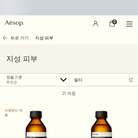
0
장
0 제품
바
구
main content
뒤로 가기
지성 피부
니
지성 피부
정렬 기준
필터
Filter menu
21 제품
사랑받는 제
품