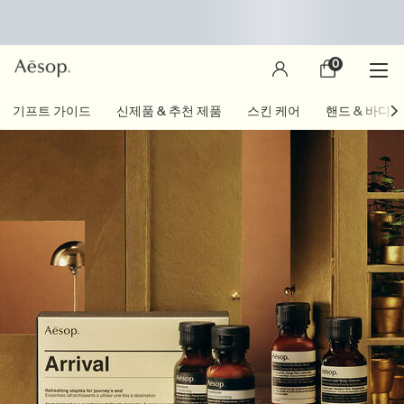
0
장
0 제품
바
구
main content
기프트 가이드
신제품 & 추천 제품
스킨 케어
핸드 & 바디
니