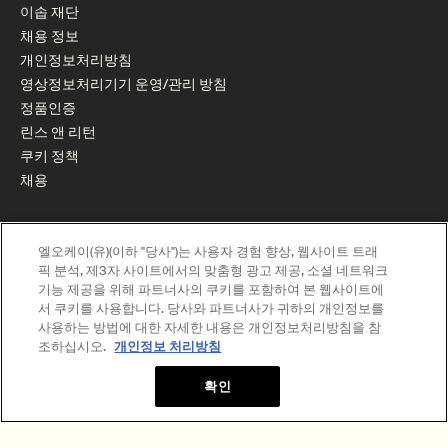
이솝 재단
채용 정보
개인정보처리방침
영상정보처리기기 운영/관리 방침
정품인증
린스 앤 리턴
쿠키 정책
채용
엘오케이(유)(이하 "당사")는 사용자 경험 향상, 웹사이트 트래
픽 분석, 제3자 사이트에서의 맞춤형 광고 제공, 소셜 네트워크
기능 제공을 위해 파트너사의 쿠키를 포함하여 본 웹사이트에
서 쿠키를 사용합니다. 당사와 파트너사가 귀하의 개인정보를
사용하는 방법에 대한 자세한 내용은 개인정보처리방침을 참
엘오케이(유) | 대표자 : REBELO PIZARRO RODRIGO ALVARO
조하십시오.
개인정보 처리방침
사업자 번호 : 220-81-73483 통신판매업신고 : 2012-서울강남-01663
사업자정
보확인하기
확인
주소 : 서울특별시 강남구 영동대로 517 아셈타워 31층 | 대표전화 : 1800-1987