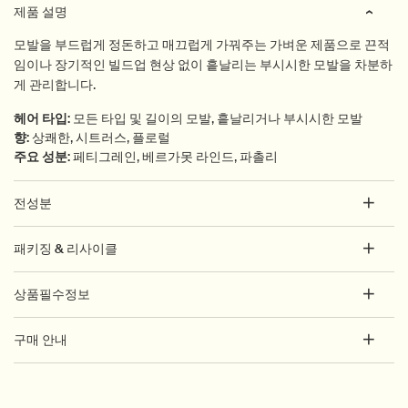
제품 설명
모발을 부드럽게 정돈하고 매끄럽게 가꿔주는 가벼운 제품으로 끈적
임이나 장기적인 빌드업 현상 없이 흩날리는 부시시한 모발을 차분하
게 관리합니다.
헤어 타입
:
모든 타입 및 길이의 모발, 흩날리거나 부시시한 모발
향
:
상쾌한, 시트러스, 플로럴
주요 성분
:
페티그레인, 베르가못 라인드, 파촐리
전성분
패키징 & 리사이클
상품필수정보
구매 안내
PDP How to use