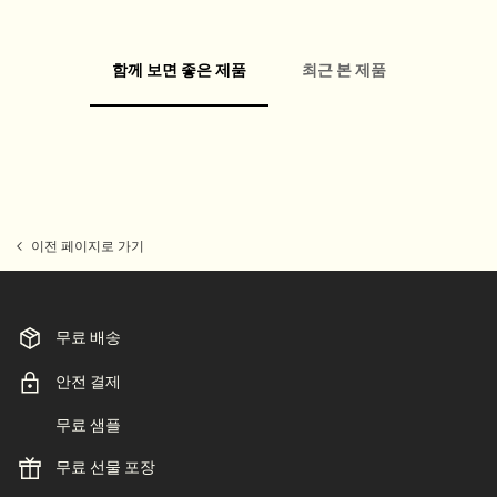
함께 보면 좋은 제품
최근 본 제품
PDP Video Fullscreen Flowplayer
PDP Customer Service Banner
PDP Slice 60/40
PDP내 제품 설명 배너
PDP carousel
FAQ
PDP Video Flowplayer just on mobile
Pdp Section slot With Tabs
이전 페이지로 가기
무료 배송
안전 결제
무료 샘플
무료 선물 포장