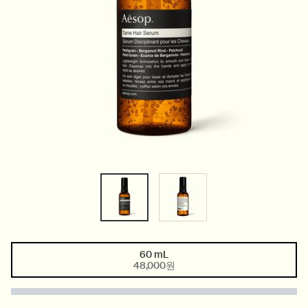
60 mL
One size only
Selected
, 1 of 1
48,000원
PDP Tabs