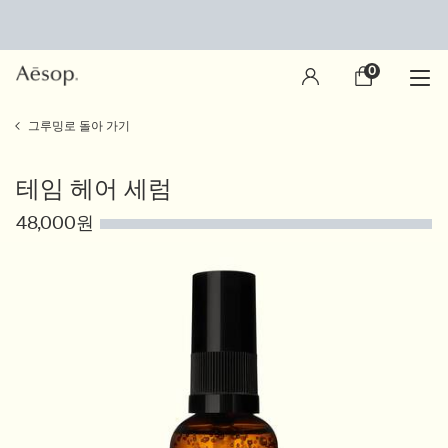
0
장
0 제품
바
구
main content
니
그루밍로 돌아 가기
테임 헤어 세럼
48,000원