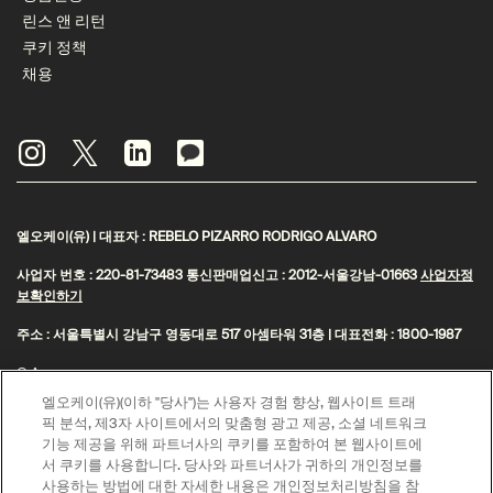
린스 앤 리턴
쿠키 정책
채용
엘오케이(유) | 대표자 : REBELO PIZARRO RODRIGO ALVARO
사업자 번호 : 220-81-73483 통신판매업신고 : 2012-서울강남-01663
사업자정
보확인하기
주소 : 서울특별시 강남구 영동대로 517 아셈타워 31층 | 대표전화 : 1800-1987
© Aesop
엘오케이(유)(이하 "당사")는 사용자 경험 향상, 웹사이트 트래
제이피모간 체이스은행 구매안전 서비스(채무지급보증)
픽 분석, 제3자 사이트에서의 맞춤형 광고 제공, 소셜 네트워크
고객님은 안전거래를 위해 현금 결제한 금액에 대해 저희 쇼핑몰에서 가입한 제
기능 제공을 위해 파트너사의 쿠키를 포함하여 본 웹사이트에
이피모간 체이스은행 구매안전서비스
를 이용하실 수 있습니다.
(지급보증서)
서 쿠키를 사용합니다. 당사와 파트너사가 귀하의 개인정보를
사용하는 방법에 대한 자세한 내용은 개인정보처리방침을 참