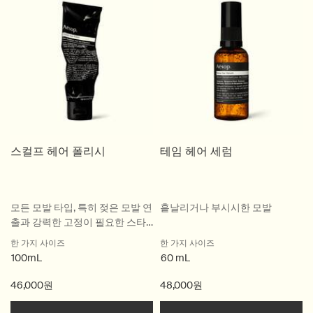
스컬프 헤어 폴리시
테임 헤어 세럼
모든 모발 타입, 특히 젖은 모발 연
흩날리거나 부시시한 모발
출과 강력한 고정이 필요한 스타
일링에 효과적
한 가지 사이즈
한 가지 사이즈
100mL
60 mL
46,000원
48,000원