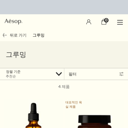
0
장
0 제품
바
구
main content
뒤로 가기
그루밍
니
그루밍
정렬 기준
필터
Filter menu
4 제품
대표적인 욕
실 제품