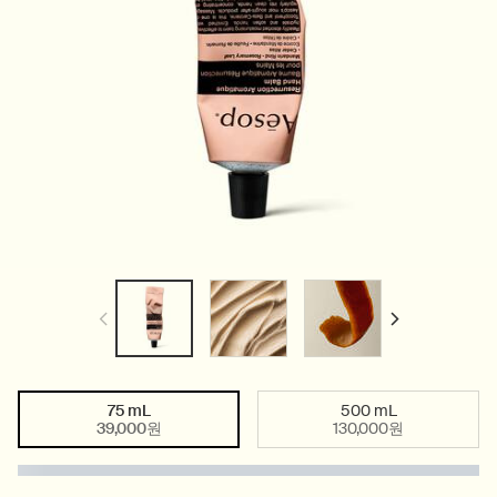
75 mL
500 mL
Select a size
Selected
, 1 of 2
Selected
, 2 of 2
39,000원
130,000원
PDP Tabs