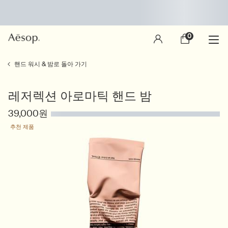
0
장
0 제품
바
구
main content
니
핸드 워시 & 밤로 돌아 가기
레저렉션 아로마틱 핸드 밤
39,000원
추천 제품