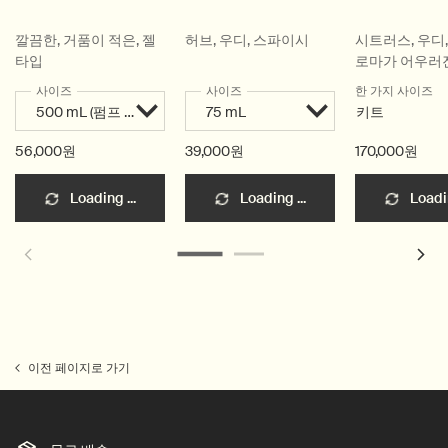
깔끔한, 거품이 적은, 젤
허브, 우디, 스파이시
시트러스, 우디,
타입
로마가 어우러
핸드 케어 2종
사이즈
사이즈
한 가지 사이즈
키트
56,000원
39,000원
170,000원
Loading ...
Loading ...
Loadin
이전 페이지로 가기