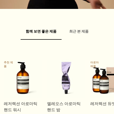
PDP Customer Service Banner
PDP Slice 60/40
PDP내 제품 설명 배너
PDP carousel
FAQ
PDP Video Flowplayer just on mobile
Pdp Section slot With Tabs
함께 보면 좋은 제품
최근 본 제품
추천 제
아로마
품
제품
레저렉션 아로마틱
엘레오스 아로마틱
레저렉션 듀
핸드 워시
핸드 밤