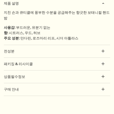
제품 설명
지친 손과 큐티클에 풍부한 수분을 공급해주는 향긋한 보태니컬 핸드
밤
사용감
:
부드러운, 유분기 없는
향
:
시트러스, 우드, 허브
주요 성분
:
만다린, 로즈마리 리프, 시더 아틀라스
전성분
패키징 & 리사이클
상품필수정보
구매 안내
PDP How to use