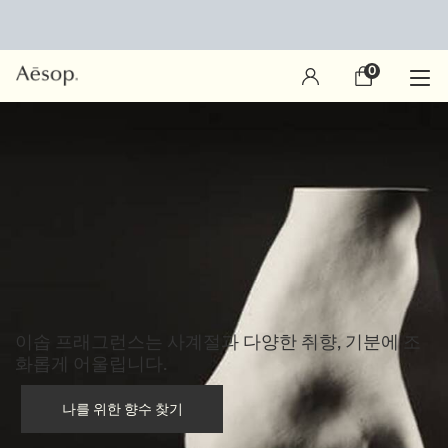
0
장
0 제품
바
구
main content
니
이솝 프래그런스는 사계절과 다양한 취향,
기분에 조
화롭게 어울립니다.
나를 위한 향수 찾기