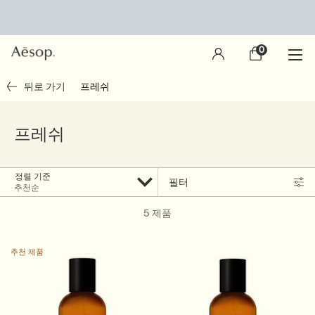
0
장
0 제품
바
구
main content
뒤로 가기
프레쉬
니
프레쉬
정렬 기준
필터
Filter menu
5 제품
추천 제품