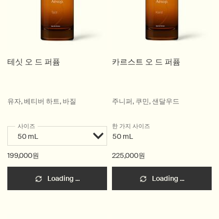
테싯 오 드 퍼퓸
카르스트 오 드 퍼퓸
유자, 베티버 하트, 바질
주니퍼, 쿠민, 샌달우드
사이즈
한 가지 사이즈
50 mL
199,000원
225,000원
Loading ...
Loading ...