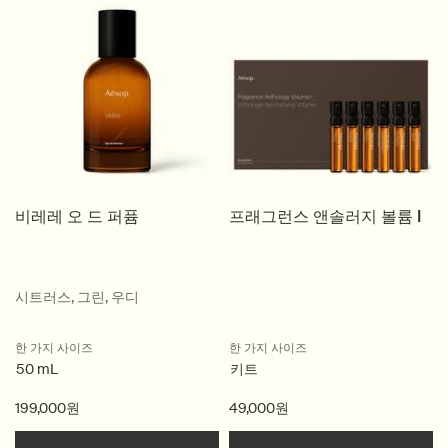
비레레 오 드 퍼퓸
프래그런스 앤솔러지 볼륨 I
시트러스, 그린, 우디
한 가지 사이즈
한 가지 사이즈
50 mL
키트
199,000원
49,000원