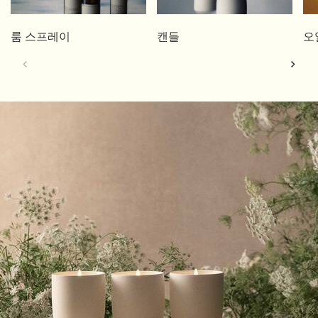
룸 스프레이
캔들
오