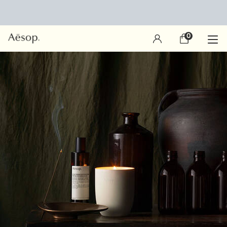
0
장
0 제품
바
구
main content
니