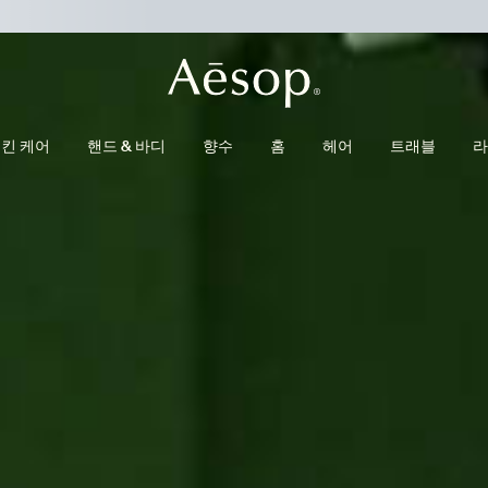
킨 케어
핸드 & 바디
향수
홈
헤어
트래블
라