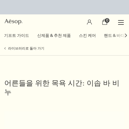
0
장
0 제품
바
구
main content
기프트 가이드
신제품 & 추천 제품
스킨 케어
핸드 & 바디
니
라이브러리로 돌아 가기
어른들을 위한 목욕 시간: 이솝 바 비
누
Creation Date:
Update Date:
04 11월 2025