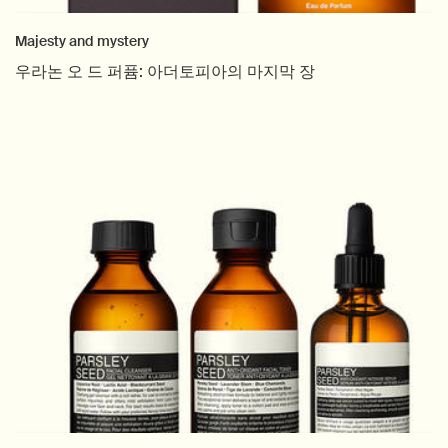
Majesty and mystery
우라논 오 드 퍼퓸: 아더토피아의 마지막 장
Creation Date:
Update Date:
04 11월 2025