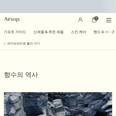
0
장
0 제품
바
구
main content
기프트 가이드
신제품 & 추천 제품
스킨 케어
핸드 & 바디
니
라이브러리로 돌아 가기
향수의 역사
Creation Date:
Update Date:
04 11월 2025