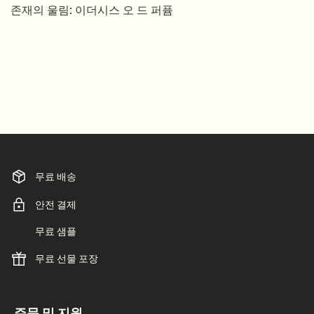
존재의 울림: 이더시스 오 드 퍼퓸
Creation Date:
Update Date:
04 11월 2025
무료 배송
안전 결제
무료 샘플
무료 선물 포장
footer navigation
주문 및 지원