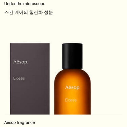
Under the microscope
스킨 케어의 항산화 성분
Creation Date:
Update Date:
04 11월 2025
Aesop fragrance