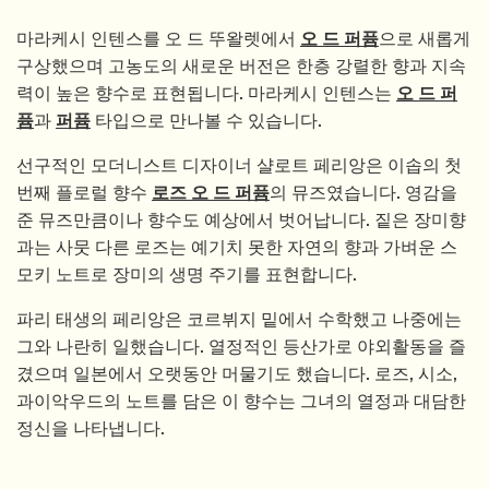
마라케시 인텐스를 오 드 뚜왈렛에서
오 드 퍼퓸
으로 새롭게
구상했으며 고농도의 새로운 버전은 한층 강렬한 향과 지속
력이 높은 향수로 표현됩니다. 마라케시 인텐스는
오 드 퍼
퓸
과
퍼퓸
타입으로 만나볼 수 있습니다.
선구적인 모더니스트 디자이너 샬로트 페리앙은 이솝의 첫
번째 플로럴 향수
로즈 오 드 퍼퓸
의 뮤즈였습니다. 영감을
준 뮤즈만큼이나 향수도 예상에서 벗어납니다. 짙은 장미향
과는 사뭇 다른 로즈는 예기치 못한 자연의 향과 가벼운 스
모키 노트로 장미의 생명 주기를 표현합니다.
파리 태생의 페리앙은 코르뷔지 밑에서 수학했고 나중에는
그와 나란히 일했습니다. 열정적인 등산가로 야외활동을 즐
겼으며 일본에서 오랫동안 머물기도 했습니다. 로즈, 시소,
과이악우드의 노트를 담은 이 향수는 그녀의 열정과 대담한
정신을 나타냅니다.