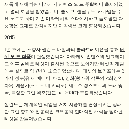
새롭게 재해석된 마라케시 인텐스 오 드 뚜왈렛이 출시되었
고 널리 호평을 받았습니다. 클로브, 샌달우드, 카다멈을 주
요 노트로 하며 기존 마라케시의 스파이시하고 플로럴한 따
뜻함은 그대로 간직하지만 지속력은 크게 향상되었습니다.
2015
1년 후에는 조향사 셀린느 바렐과의 콜라보레이션을 통해
테
싯 오 드 퍼퓸
이 탄생했습니다. 마라케시 인텐스의 업그레이
드 이후 곧바로 테싯이 출시된 것으로 보이지만 테싯의 개발
에는 실제로 약 7년이 소요되었습니다. 테싯의 브리프에는 3
가지 성분(유자, 베티버, 바질), 영화(왕가위 감독의 <화양연
화>), 예술가(조르조 데 키리코), 세르주 갱스부르의 노래 몇
곡, 특정한 그린 색조(팬톤 no. 363)가 포함되었습니다.
셀린느는 체계적인 작업을 거쳐 지중해를 연상시키는 상쾌
한 그린 향기와 전통적인 코오롱의 현대적인 해석을 담아낸
테싯을 만들어냈습니다.