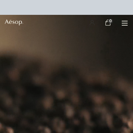
main content
0
장
0 제품
바
구
니