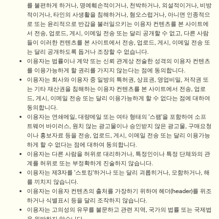
를 불편하게 하거나, 명예훼손적이거나, 천박하거나, 외설적이거나, 비방
적이거나, 타인의 사생활을 침해하거나, 혐오스럽거나, 아니면 인종적으
로 또는 윤리적으로 반감을 불러일으키는 이용자 컨텐츠를 본 사이트에
서 전송, 업로드, 게시, 이메일 전송 또는 달리 공개할 수 없고, 다른 사람
들이 이러한 컨텐츠를 본 사이트에서 전송, 업로드, 게시, 이메일 전송 또
는 달리 공개하도록 돕거나 조장할 수 없습니다.
이용자는 법률이나 계약 또는 신뢰 관계상 전술한 성격의 이용자 컨텐츠
를 이용가능하게 할 권리를 가지지 않는다는 점에 동의합니다.
이용자는 회사와 이용자 중 일방의 특허권, 상표권, 영업비밀, 저작권 또
는 기타 재산권을 침해하는 이용자 컨텐츠를 본 사이트에서 전송, 업로
드, 게시, 이메일 전송 또는 달리 이용가능하게 할 수 없다는 점에 대하여
동의합니다.
이용자는 연쇄메일, 대량메일 또는 여타 형태의 '스팸'을 포함하여 소프
트웨어 바이러스, 원치 않는 광고물이나 승인받지 않은 광고물, 구매요청
이나 홍보자료 등을 전송, 업로드, 게시, 이메일 전송 또는 달리 이용가능
하게 할 수 없다는 점에 대하여 동의합니다.
이용자는 다른 사람을 허위로 대리하거나, 특정인이나 특정 단체와의 관
계를 허위로 또는 부정확하게 진술하지 않습니다.
이용자는 제3자를 '스토킹'하거나 또는 달리 괴롭히거나, 모함하거나, 해
를 끼치지 않습니다.
이용자는 이용자 컨텐츠의 출처를 가장하기 위하여 헤더(header)를 위조
하거나 식별표시 등을 달리 조작하지 않습니다.
이용자는 고의성의 유무를 불문하고 관련 지역, 국가의 법률 또는 국제법