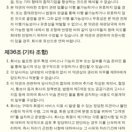
쉽, 또는 기타 형태의 합작기업을 형성하는 것으로 해석될 수 없습니다.
본 약관의 어떠한 조항이 관련 법률상 이행 불가능하거나 유효하지 않을 경
우, 또는 중재판정이나 법원의 판결을 통해 이행 불가능하거나 유효하지 않
은 것으로 결정될 경우, 그와 같은 이행 불가능성이나 무효성은 본 약관 전체
의 이행가능성이나 유효성을 박탈할 수 없으나, 본 약관은 재판당국에 의하
여 가능한 범위 내에서 원 조항에 반영된 바와 같이 당사자들의 원래 의도를
최대한 반영하기 위하여 수정될 수 있습니다. 본 약관과 관련하여 의문사항
이 있을 경우, 회사로 유선으로 연락 바랍니다.
제36조 (기타 조항)
회사는 필요한 경우 특정 서비스나 기능의 전부 또는 일부를 이솝 온라인 몰
을 통해 일시적 또는 영구적으로 수정하거나 중단할 수 있습니다.
각 당사자는 상대방의 서면동의 없이 이 약관상의 권리와 의무를 제3자에게
양도하거나 처분할 수 없습니다.
이 약관과 관련하여 당사자간의 합의에 의하여 추가로 작성된 계약서, 협정
서, 통보서 등과 회사의 정책변경, 법령의 제개정 또는 공공기관의 고시나
지침 등에 의하여 회사가 이솝 온라인 몰을 통해 공지하는 내용도 이용계약
의 일부를 구성합니다.
회사는 구매자 회원이 서비스 이용 시 발생 할 수 있는 정당한 의견이나 불만
사항의 적극적 수렴, 그의 해결, 회원 상호간에 분쟁 조정을 위하여 “고객센
터”를 설치하고 운영합니다. 회사는 회원이 제기하는 각종 불만사항 및 의견
에 대하여 적극적으로 검토 후 정당하다고 판단되는 경우 이를 신속하게 처
리하며, 즉시 처리가 곤란한 사항에 대하여서는 그 사유와 처리기간에 대하