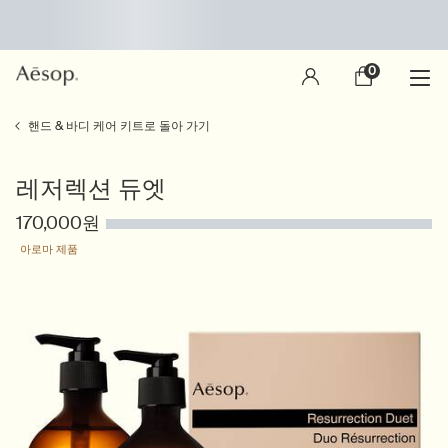
0
장
0 제품
바
구
main content
니
핸드 & 바디 케어 키트로 돌아 가기
레저렉션 듀엣
170,000원
아로마 제품