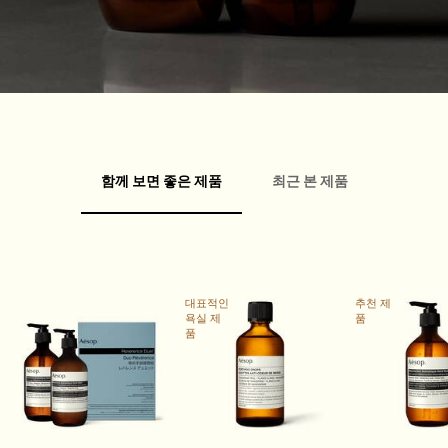
PDP Slice 60/40
PDP내 제품 설명 배너
PDP carousel
FAQ
PDP Video Flowplayer just on mobile
Pdp Section slot With Tabs
함께 보면 좋은 제품
최근 본 제품
대표적인
추천 제
욕실 제
품
품