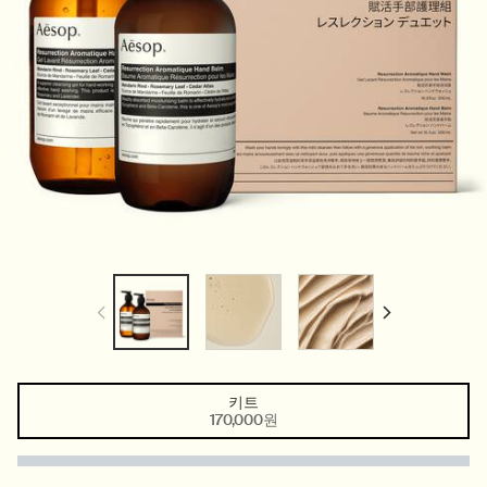
키트
One size only
Selected
, 1 of 1
170,000원
PDP Tabs