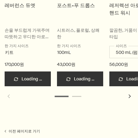
레버런스 듀엣
포스트-푸 드롭스
레저렉션 아
핸드 워시
손을 부드럽게 가꿔주며
시트러스, 플로럴, 상쾌
깔끔한, 거품이 
따뜻하고 우디한 아로마
한
타입
를 선사하는 핸드 케어
한 가지 사이즈
한 가지 사이즈
사이즈
듀엣
키트
100mL
170,000원
43,000원
56,000원
Loading ...
Loading ...
Loadin
이전 페이지로 가기