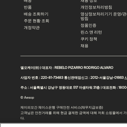
배송
채용 정보
반품
개인정보처리방침
배송 조회하기
영상정보처리기기 운영/관
방침
주문 현황 조회
정품인증
개정약관
린스 앤 리턴
쿠키 정책
채용
엘오케이(유) | 대표자 : REBELO PIZARRO RODRIGO ALVARO
사업자 번호 : 220-81-73483 통신판매업신고 : 2012-서울강남-01663
주소 : 서울특별시 강남구 영동대로 517 아셈타워 31층 | 대표전화 : 1800-
© Aesop
제이피모간 체이스은행 구매안전 서비스(채무지급보증)
고객님은 안전거래를 위해 현금 결제한 금액에 대해 저희 쇼핑몰에서
다.