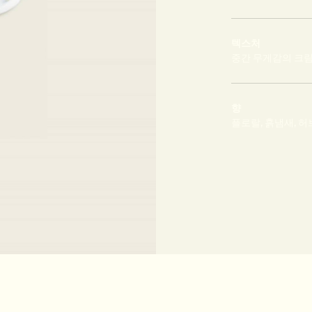
텍스처
중간 무게감의 크
향
플로랄, 흙냄새, 