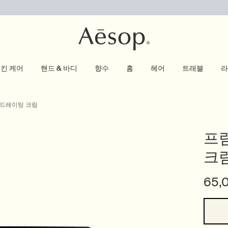
킨 케어
핸드 & 바디
향수
홈
헤어
트래블
라
이드레이팅 크림
프
크
65,
One size only