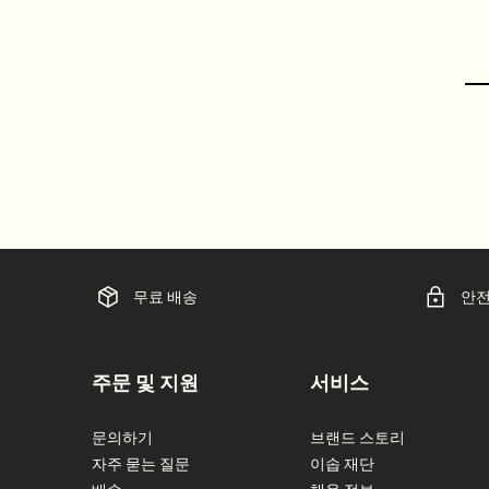
PDP Video Fullscreen Flowplayer
PDP Customer Service Banner
PDP Slice 60/40
PDP내 제품 설명 배너
PDP carousel
FAQ
PDP Video Flowplayer just on mobile
Pdp Section slot With Tabs
무료 배송
안전
footer navigation
주문 및 지원
서비스
문의하기
브랜드 스토리
자주 묻는 질문
이솝 재단