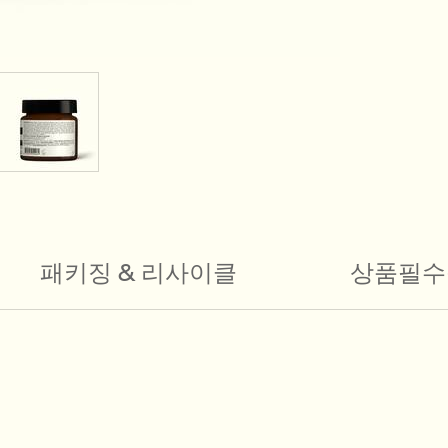
패키징 & 리사이클
상품필수