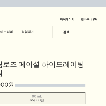
마이페이지
장바구니
0
0 제품
이브러리
경험하기
검색
림로즈 페이셜 하이드레이팅
림
000원
60 mL
Selected
본 상품이 품절입니다, {0}
, 1 of 1
65,000원