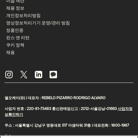
이솝 재단
채용 정보
개인정보처리방침
영상정보처리기기 운영/관리 방침
정품인증
린스 앤 리턴
쿠키 정책
채용
엘오케이(유) | 대표자 : REBELO PIZARRO RODRIGO ALVARO
사업자 번호 : 220-81-73483 통신판매업신고 : 2012-서울강남-01663
사업자정
보확인하기
주소 : 서울특별시 강남구 영동대로 517 아셈타워 31층 | 대표전화 : 1800-1987
© Aesop