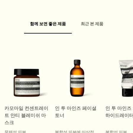
함께 보면 좋은 제품
최근 본 제품
PDP Video Fullscreen Flowplayer
PDP Customer Service Banner
PDP Slice 60/40
PDP내 제품 설명 배너
PDP carousel
FAQ
PDP Video Flowplayer just on mobile
Pdp Section slot With Tabs
카모마일 컨센트레이
인 투 마인즈 페이셜
인 투 마인즈
트 안티 블레미쉬 마
토너
하이드레이
스크
문제성 피부
복합성 피부에 이상적
복합성 피부