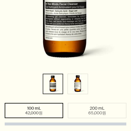
100 mL
200 mL
Select a size
Selected
, 1 of 2
Selected
, 2 of 2
42,000원
65,000원
PDP Tabs