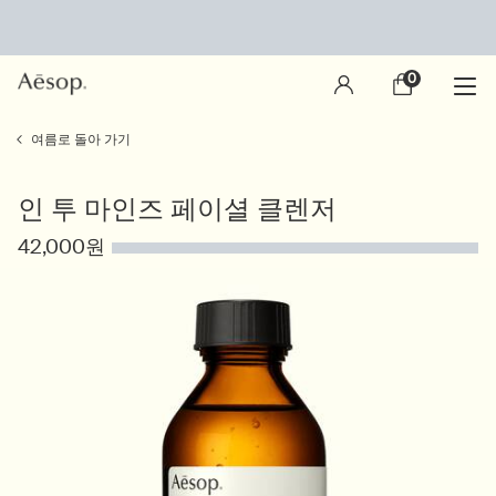
0
장
0 제품
바
구
main content
니
여름로 돌아 가기
인 투 마인즈 페이셜 클렌저
42,000원