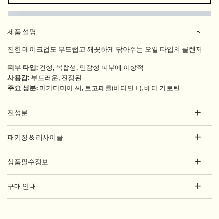
PDP Tabs
제품 설명
진한 메이크업도 부드럽고 깨끗하게 닦아주는 오일 타입의 클렌저
피부 타입
:
건성, 복합성, 민감성 피부에 이상적
사용감
:
부드러운, 진정된
주요 성분
:
마카다미아 씨, 토코페롤(비타민 E), 베타 카로틴
전성분
패키징 & 리사이클
상품필수정보
구매 안내
PDP How to use