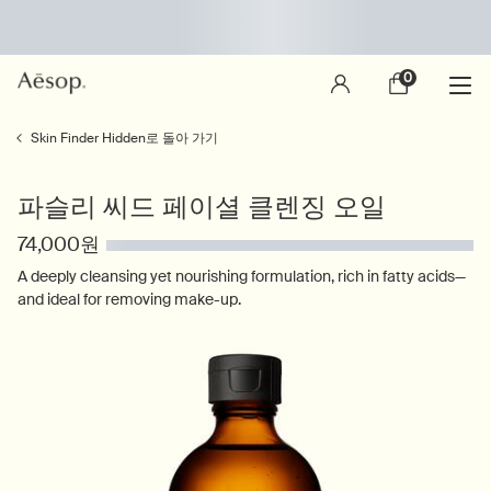
0
장
0 제품
바
구
main content
니
Skin Finder Hidden로 돌아 가기
파슬리 씨드 페이셜 클렌징 오일
74,000원
A deeply cleansing yet nourishing formulation, rich in fatty acids—
and ideal for removing make-up.