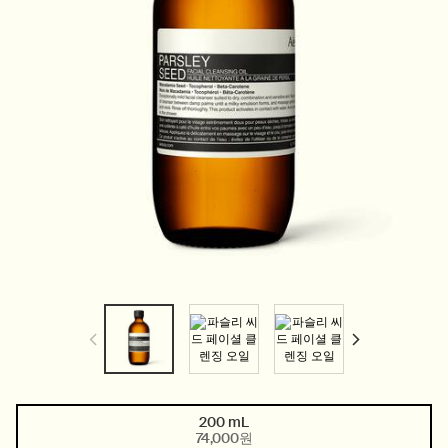
200 mL
One size only
Selected
, 1 of 1
74,000원