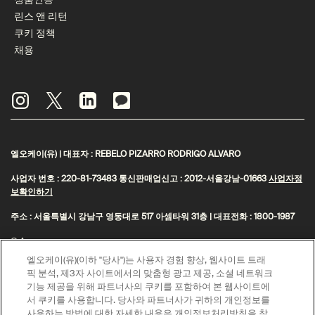
린스 앤 리턴
쿠키 정책
채용
엘오케이(유) | 대표자 : REBELO PIZARRO RODRIGO ALVARO
사업자 번호 : 220-81-73483 통신판매업신고 : 2012-서울강남-01663
사업자정
보확인하기
주소 : 서울특별시 강남구 영동대로 517 아셈타워 31층 | 대표전화 : 1800-1987
© Aesop
엘오케이(유)(이하 "당사")는 사용자 경험 향상, 웹사이트 트래
제이피모간 체이스은행 구매안전 서비스(채무지급보증)
픽 분석, 제3자 사이트에서의 맞춤형 광고 제공, 소셜 네트워크
고객님은 안전거래를 위해 현금 결제한 금액에 대해 저희 쇼핑몰에서 가입한 제
기능 제공을 위해 파트너사의 쿠키를 포함하여 본 웹사이트에
이피모간 체이스은행 구매안전서비스
를 이용하실 수 있습니다.
(지급보증서)
서 쿠키를 사용합니다. 당사와 파트너사가 귀하의 개인정보를
사용하는 방법에 대한 자세한 내용은 개인정보처리방침을 참