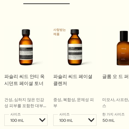
사랑받는
제품
파슬리 씨드 안티 옥
파슬리 씨드 페이셜
글롬 오 드 
시던트 페이셜 토너
클렌저
건성, 심하지 않은 민감
중성, 복합성, 문제성 피
미모사, 사프란
성 피부를 포함한 대부분
부
스
의 피부 타입에 이상적
사이즈
사이즈
한 가지 사이즈
50 mL