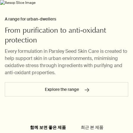
PDP Customer Service Banner
PDP Slice 60/40
A range for urban-dwellers
From purification to anti-oxidant
protection
Every formulation in Parsley Seed Skin Care is created to
help support skin in urban environments, minimising
oxidative stress through ingredients with purifying and
anti-oxidant properties.
Explore the range
PDP내 제품 설명 배너
PDP carousel
FAQ
PDP Video Flowplayer just on mobile
Pdp Section slot With Tabs
함께 보면 좋은 제품
최근 본 제품