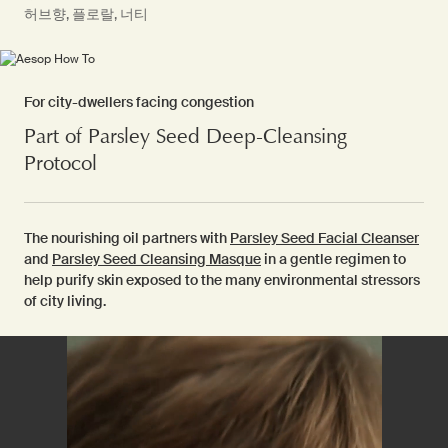
허브향, 플로랄, 너티
For city-dwellers facing congestion
Part of Parsley Seed Deep-Cleansing
Protocol
The nourishing oil partners with
Parsley Seed Facial Cleanser
and
Parsley Seed Cleansing Masque
in a gentle regimen to
help purify skin exposed to the many environmental stressors
of city living.
PDP Video Fullscreen Flowplayer