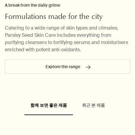
A break from the daily grime
Formulations made for the city
Catering to a wide range of skin types and climates,
Parsley Seed Skin Care includes everything from
purifying cleansers to fortifying serums and moisturisers
enriched with potent anti-oxidants.
Explore the range
PDP내 제품 설명 배너
PDP carousel
FAQ
PDP Video Flowplayer just on mobile
Pdp Section slot With Tabs
함께 보면 좋은 제품
최근 본 제품