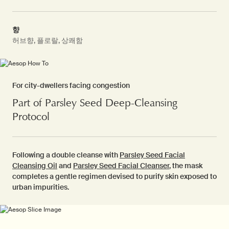
향
허브향, 플로랄, 상쾌함
For city-dwellers facing congestion
Part of Parsley Seed Deep-Cleansing
Protocol
Following a double cleanse with
Parsley Seed Facial
Cleansing Oil
and
Parsley Seed Facial Cleanser
, the mask
completes a gentle regimen devised to purify skin exposed to
urban impurities.
PDP Video Fullscreen Flowplayer
PDP Customer Service Banner
PDP Slice 60/40