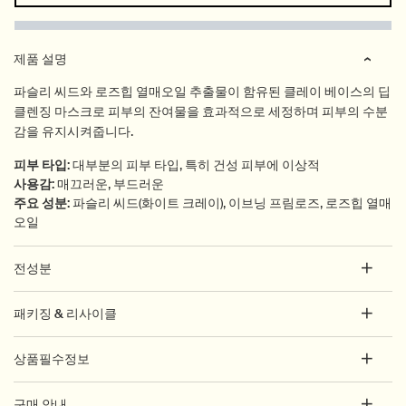
PDP Tabs
제품 설명
파슬리 씨드와 로즈힙 열매오일 추출물이 함유된 클레이 베이스의 딥
클렌징 마스크로 피부의 잔여물을 효과적으로 세정하며 피부의 수분
감을 유지시켜줍니다.
피부 타입
:
대부분의 피부 타입, 특히 건성 피부에 이상적
사용감
:
매끄러운, 부드러운
주요 성분
:
파슬리 씨드(화이트 크레이), 이브닝 프림로즈, 로즈힙 열매
오일
전성분
패키징 & 리사이클
상품필수정보
구매 안내