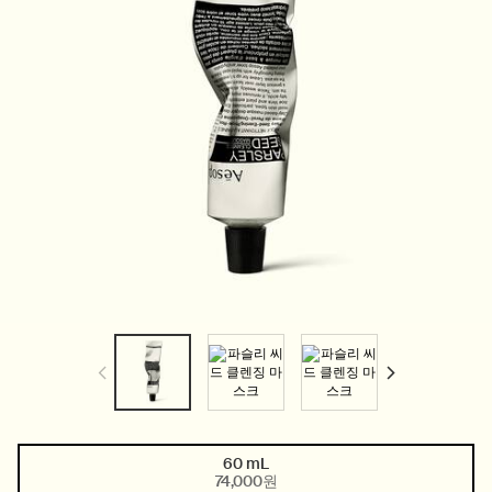
60 mL
One size only
Selected
, 1 of 1
74,000원